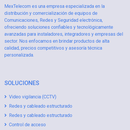
MexTelecom es una empresa especializada en la
Sin asignar
14
distribución y comercialización de equipos de
Comunicaciones, Redes y Seguridad electrónica,
Sistemas de Voceo IP
11
ofreciendo soluciones confiables y tecnológicamente
Splitters y Cajas de Empalme
65
avanzadas para instaladores, integradores y empresas del
sector. Nos enfocamos en brindar productos de alta
Supresor de Picos Vca
4
calidad, precios competitivos y asesoría técnica
personalizada.
Switches
414
Switches PoE
454
Switches y Routers
20
SOLUCIONES
Taladros y Rotomartillos
30
Video vigilancia (CCTV)
Teléfonos IP
172
Redes y cableado estructurado
Teléfonos IP para Hoteles
14
Redes y cableado estructurado
Control de acceso
Terminales, Conectores y Bornas
17