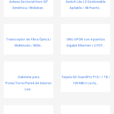
22
Antena Sectorial Horn 30°
Switch Lite L3 Gestionable
Simétrica / Wideban...
Apilable / 48 Puerto...
Mástiles y Accesorios
SUNTREE
44
3
Memorias RAM
Surtek
42
34
Memorias SD / Memorias Micro SD
Synology
4
71
Transceptor de Fibra Óptica /
ONU GPON con 4 puertos
Memorias SD / microSD
Syscom
32
56
Multimodo / 850n...
Gigabit Ethernet + 2 POT...
Misceláneos
SYSCOM PARTS
2
2
Módulos
SYSCOM TOWERS
1
351
Monitores
Teltonika
1
69
Gabinete para
Tarjeta SD GuardPro P10 / 1 TB /
Montajes
Tempo
3
23
Poste/Torre/Pared de Exterior
100 MB/s Lectu...
con...
Montajes de Techo/ Pared
Thorsman
12
5
Montajes Varios
Total ground
16
4
Multímetros, Pinzas y Medición Eléctrica
Tp-link
10
321