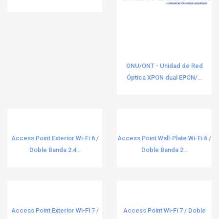
Cable Coaxial y Conectores
1
Dong cheng
58
Cable de Fibra Óptica
14
EASYWISP
1
Cable y Alambre Eléctrico
1
Ecco
2
Cableado y Accesorios
ONU/ONT - Unidad de Red
3
EGI AUDIO SOLUTIONS
15
Óptica XPON dual EPON/...
Cables USB y Cargadores
39
ENFORCER SECOLARM
1
Cajas de Conexiones y Registros
5
Engenius
19
Cajas Superficiales y de Piso
4
Epcom
54
Access Point Exterior Wi-Fi 6 /
Access Point Wall-Plate Wi-Fi 6 /
Cámaras
24
EPCOM INDUSTRIAL
58
Doble Banda 2.4...
Doble Banda 2...
CATV
4
Epcom industrial signaling
5
Cerraduras y Cerrojos de Perno
2
EPCOM POWERLINE
21
Cinchos, Corbatas y Cintas
9
EPCOM PROAUDIO
2
Access Point Exterior Wi-Fi 7 /
Access Point Wi-Fi 7 / Doble