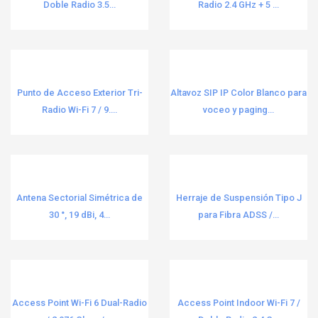
Climatización
Doble Radio 3.5...
Radio 2.4 GHz + 5 ...
1
EPCOM TITANIUM
6
Coaxial
3
Ezviz
10
Conectores
3
Fanvil
129
Conferencia
4
Punto de Acceso Exterior Tri-
Altavoz SIP IP Color Blanco para
FEDERAL SIGNAL
1
Radio Wi-Fi 7 / 9....
voceo y paging...
Conmutadores IP
79
Fiberhome
68
Consolas y Mobiliario de Monitoreo
3
Fluke
4
Control de Salas
3
FLUKE NETWORKS
2
Antena Sectorial Simétrica de
Herraje de Suspensión Tipo J
Controladores
20
Grandstream
298
30 °, 19 dBi, 4...
para Fibra ADSS /...
Convertidores (Vcc a Vcc)
1
HIKSEMI by HIKVISION
97
Convertidores de Medios
79
Hikvision
98
Corriente Alterna
15
HiLook by HIKVISION
1
Access Point Wi-Fi 6 Dual-Radio
Access Point Indoor Wi-Fi 7 /
Desarmadores, Llaves y Brocas
24