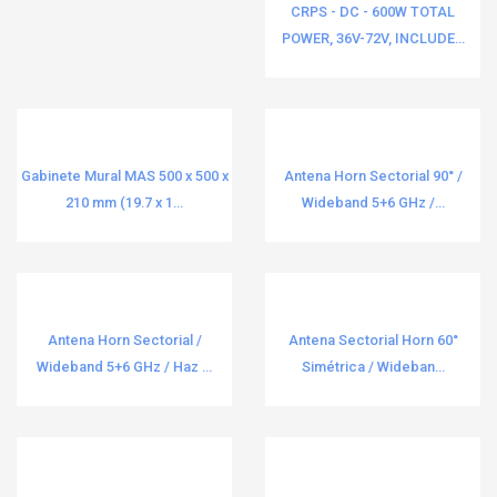
Industrial
Radiowaves
112
34
CRPS - DC - 600W TOTAL
POWER, 36V-72V, INCLUDE...
Intercomunicadores
Rawelt
4
3
Interfaces
RF Armor
3
2
Interfaces AV
RF ELEMENTS
2
60
Gabinete Mural MAS 500 x 500 x
Antena Horn Sectorial 90° /
Inversores Híbridos
Rohn
1
10
210 mm (19.7 x 1...
Wideband 5+6 GHz /...
Inyectores PoE
Ruijie
94
303
Jumpers
SAMSUNG ELECTRONICS
4
4
Jumpers y Pigtails
Sandisk
10
11
Antena Horn Sectorial /
Antena Sectorial Horn 60°
Kits y Estuches de Herramienta
Siemon
3
38
Wideband 5+6 GHz / Haz ...
Simétrica / Wideban...
Lámparas de Obstrucción
Siklu
36
35
Licencias / Suscripciones
Silimex
137
2
Luminarias LED Comerciales e Industriales
Sunmi
1