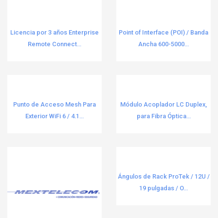
Pinzas y Cortadores
VICTRON ENERGY
8
1
PoE de Largo Alcance
Wago
9
4
Licencia por 3 años Enterprise
Point of Interface (POI) / Banda
Remote Connect...
Ancha 600-5000...
Pólizas de Garantía
Western Digital (WD)
339
39
Protección Contra Descarga y Aterrizaje
WI-TEK
3
71
Protección Personal (Guantes, Lentes,
WilsonPRO / weBoost
39
10
Respiratoria)
Punto de Acceso Mesh Para
Módulo Acoplador LC Duplex,
YAMAHA
8
Exterior WiFi 6 / 4.1...
para Fibra Óptica...
Puntos de Acceso
378
Yealink
160
Puntos de Venta
2
Yeastar
62
Racks Abiertos
48
Ángulos de Rack ProTek / 12U /
Racks Cerrados
46
19 pulgadas / O...
Redes
56
Reguladores
1