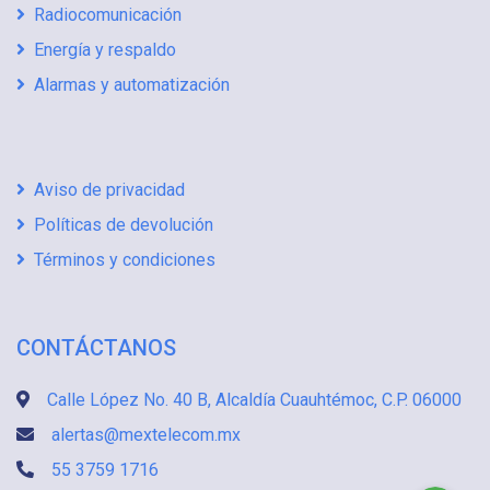
Radiocomunicación
Todos
4
Energía y respaldo
Tornillería, Taquetes y Anclas
2
Alarmas y automatización
Torres Arriostradas (Kits)
122
Transceptores de Fibra
361
Aviso de privacidad
Unidad de Estado Sólido (SSD) Portátil
16
Políticas de devolución
Unidades de Estado Sólido (SSD)
21
Términos y condiciones
UPS - No Break
2
UPS / No Break
33
CONTÁCTANOS
UPS / No-Breaks
2
Calle López No. 40 B, Alcaldía Cuauhtémoc, C.P. 06000
Videoporteros IP
1
alertas@mextelecom.mx
55 3759 1716