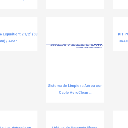
e Liquidtight 2 1/2" (63
KIT 
m) / Acer...
BRACK
Sistema de Limpieza Aérea con
Cable AeroClean ...
de Luz Natural con
Módulo de Potencia Phase-