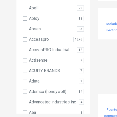
Accesorios para
Computadora y
123
Abell
22
Smartphones
Abloy
13
Accesorios para Puertas
Teclad
65
Absen
de Emergencia
35
Eléctri
Accesspro
Accesorios para
1276
181
Rack/Gabinetes
AccessPRO Industrial
12
Accesorios para Racks y
Actisense
290
2
Gabinetes
ACUITY BRANDS
7
Accesorios para Tierra
496
Física
Adata
1
Accesorios para Torres
Ademco (honeywell)
14
358
Arriostradas
Advancetec industries inc
4
Accesorios para Torres
Fuente
85
Aea
Autosoportadas
8
conmutad