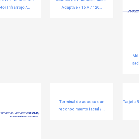
or Infrarrojo /...
Adaptive / 16 A / 120...
Mód
Radi
Terminal de acceso con
Tarjeta 
reconocimiento facial / ...