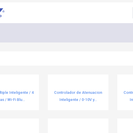
iple Inteligente / 4
Controlador de Atenuacion
Cont
s / Wi-Fi Blu...
Inteligente / 0-10V y...
In