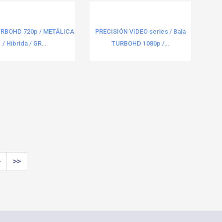
TURBOHD 720p / METÁLICA
PRECISIÓN VIDEO series / Bala
/ Híbrida / GR...
TURBOHD 1080p /...
>
>>