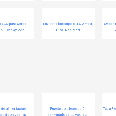
o LCD para Cerco
Luz estroboscópica LED Ámbar,
Switch 
co / Display Mon...
110 VCA de Mont...
 de alimentación
Fuente de alimentación
Tubo Fle
a de 24 Vdc, 15...
conmutada de 24 VDC a 3...