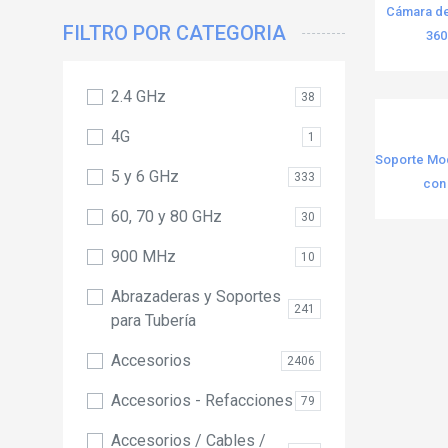
Cámara de
FILTRO POR CATEGORIA
360°
2.4 GHz
38
4G
1
Soporte Mod
5 y 6 GHz
333
con
60, 70 y 80 GHz
30
900 MHz
10
Abrazaderas y Soportes
241
para Tubería
Accesorios
2406
Accesorios - Refacciones
79
Accesorios / Cables /