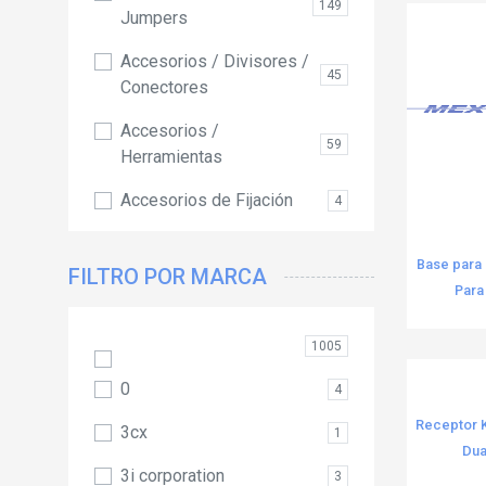
149
Jumpers
Accesorios / Divisores /
45
Conectores
Accesorios /
59
Herramientas
Accesorios de Fijación
4
Accesorios de Instalación
53
Base para
FILTRO POR MARCA
Accesorios EAS
49
Para
Accesorios Generales
222
1005
Accesorios para Alarmas
2
0
4
Accesorios para
Receptor K
3cx
224
1
Canaletas
Dual
3i corporation
3