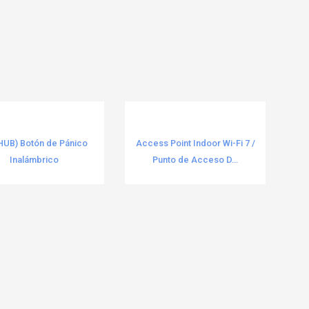
HUB) Botón de Pánico
Access Point Indoor Wi-Fi 7 /
Inalámbrico
Punto de Acceso D...